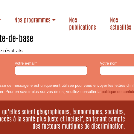
Nos programmes
Nos
Nos
publications
actualités
te-de-base
e résultats
Votre e-mail*
Votre nom
sse de messagerie est uniquement utilisée pour vous envoyer les lettres d’in
er. Pour en savoir plus sur vos droits, veuillez consulter la
politique de confide
s, qu’elles soient géographiques, économiques, sociales,
accès à la santé plus juste et inclusif, en tenant compte
des facteurs multiples de discrimination.